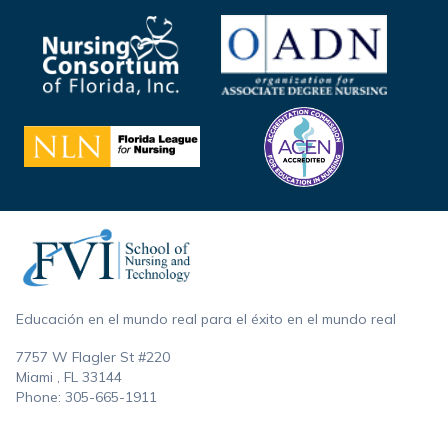
Footer
Educación en el mundo real para el éxito en el mundo real
7757 W Flagler St #220
Miami , FL
33144
Phone:
305-665-1911