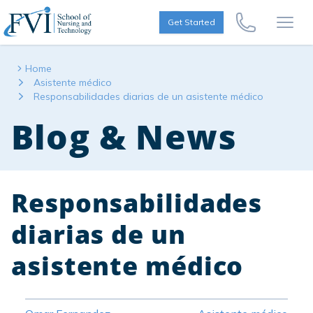
Skip to content
FVI School of Nursing
Get Started
Call Us Now
Open
Home
Asistente médico
Responsabilidades diarias de un asistente médico
Blog & News
Responsabilidades
diarias de un
asistente médico