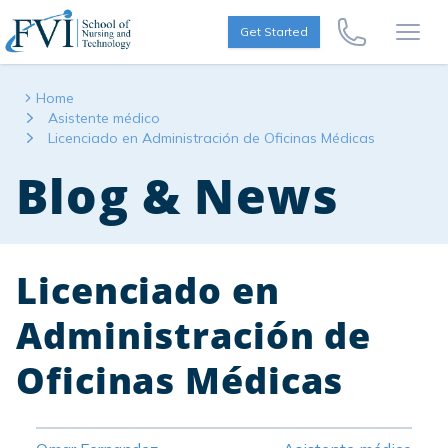
Skip to content
FVI School of Nursing
Get Started
Call Us Now
Open
Home
Asistente médico
Licenciado en Administración de Oficinas Médicas
Blog & News
Licenciado en
Administración de
Oficinas Médicas