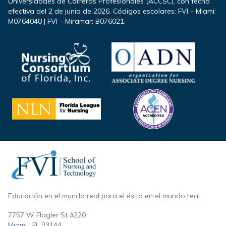
Universidades de Carreras Profesionales (ACCSC), con fecha
efectiva del 2 de junio de 2026. Códigos escolares: FVI – Miami:
M0764048 | FVI – Miramar: B076021.
Footer
Educación en el mundo real para el éxito en el mundo real
7757 W Flagler St #220
Miami , FL
33144